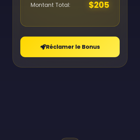
$205
Montant Total:
Réclamer le Bonus