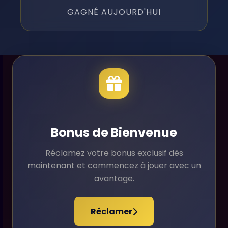
GAGNÉ AUJOURD'HUI
Bonus de Bienvenue
Réclamez votre bonus exclusif dès
maintenant et commencez à jouer avec un
avantage.
Réclamer