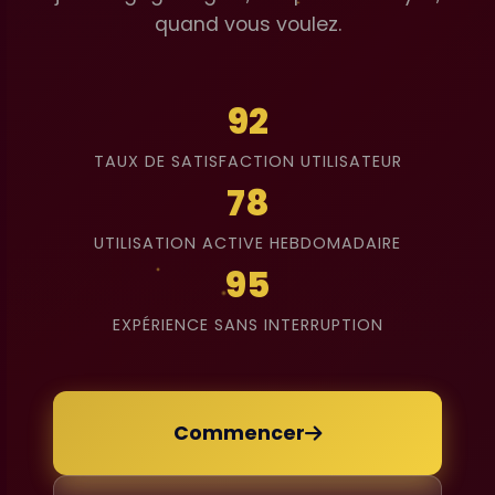
quand vous voulez.
92
TAUX DE SATISFACTION UTILISATEUR
78
UTILISATION ACTIVE HEBDOMADAIRE
95
EXPÉRIENCE SANS INTERRUPTION
Commencer