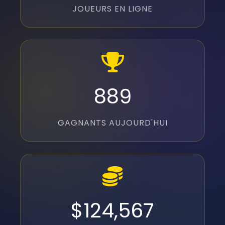
JOUEURS EN LIGNE
889
GAGNANTS AUJOURD'HUI
$124,567