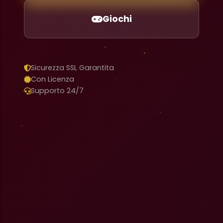
Giochi
Sicurezza SSL Garantita
Con Licenza
Supporto 24/7