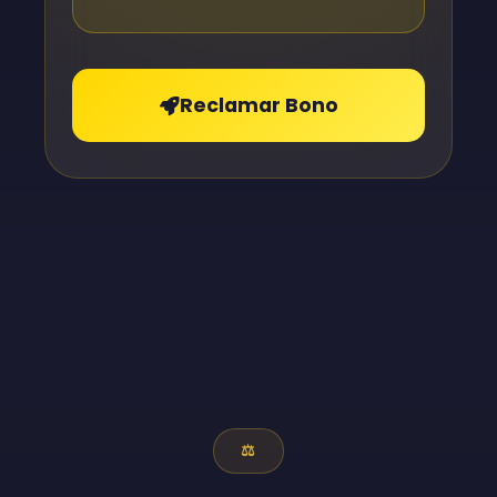
Reclamar Bono
⚖️