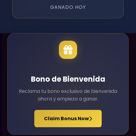
GANADO HOY
Bono de Bienvenida
Reclama tu bono exclusivo de bienvenida
ahora y empieza a ganar.
Claim Bonus Now