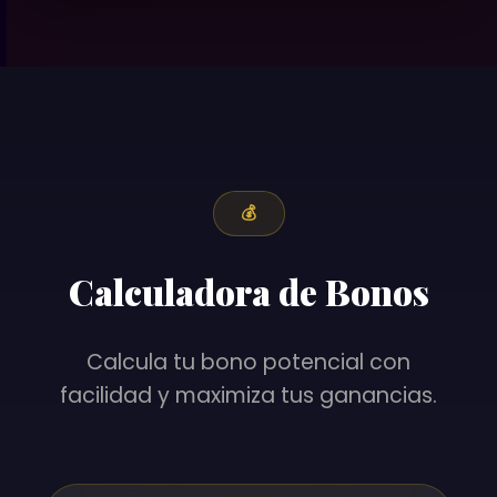
💰
Calculadora de Bonos
Calcula tu bono potencial con
facilidad y maximiza tus ganancias.