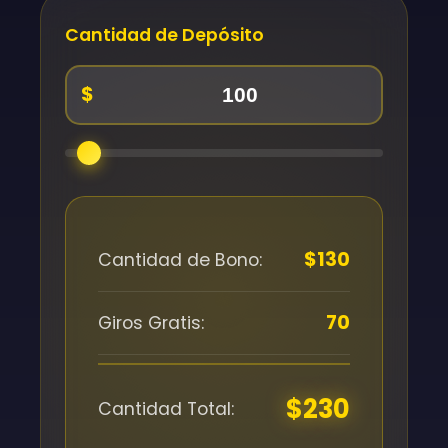
Cantidad de Depósito
$
$130
Cantidad de Bono:
70
Giros Gratis:
$230
Cantidad Total: