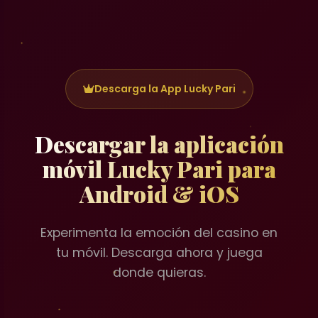
Descarga la App Lucky Pari
Descargar la aplicación
móvil Lucky Pari para
Android & iOS
Experimenta la emoción del casino en
tu móvil. Descarga ahora y juega
donde quieras.